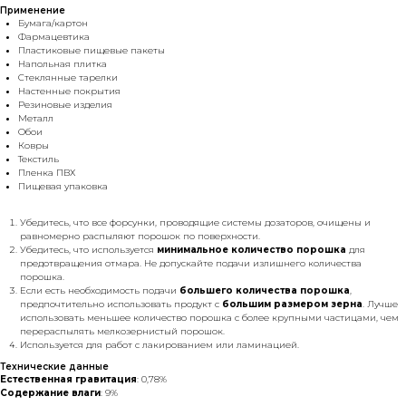
Применение
Бумага/картон
Фармацевтика
Пластиковые пищевые пакеты
Напольная плитка
Стеклянные тарелки
Настенные покрытия
Резиновые изделия
Металл
Обои
Ковры
Текстиль
Пленка ПВХ
Пищевая упаковка
Убедитесь, что все форсунки, проводящие системы дозаторов, очищены и
равномерно распыляют порошок по поверхности.
Убедитесь, что используется
минимальное количество порошка
для
предотвращения отмара. Не допускайте подачи излишнего количества
порошка.
Если есть необходимость подачи
большего количества порошка
,
предпочтительно использовать продукт с
большим размером зерна
. Лучше
использовать меньшее количество порошка с более крупными частицами, чем
перераспылять мелкозернистый порошок.
Используется для работ с лакированием или ламинацией.
Технические данные
Естественная гравитация
: 0,78%
Содержание влаги
: 9%