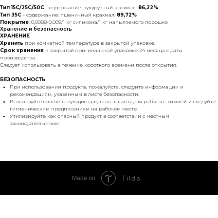
Тип 15C/25C/50C
- содержание: кукурузный крахмал:
86,22%
Тип 35C
- содержание: пшеничный крахмал:
89,72%
Покрытие
: 0,0088-0,009/1 кг силикона/1 кг напыляемого порошка
Хранение и безопасность
ХРАНЕНИЕ
Хранить
при комнатной температуре в закрытой упаковке.
Срок хранения
в закрытой оригинальной упаковке 24 месяца с даты
производства.
Следует использовать в течение короткого времени после открытия.
БЕЗОПАСНОСТЬ
При использовании продукта, пожалуйста, следуйте информации и
рекомендациям, указанным в листе безопасности.
Используйте соответствующие средства защиты для работы с химией и следуйте
гигиеническим предписаниям на рабочем месте.
Утилизируйте как опасный продукт в соответствии с местным
законодательством.
Tilda
Made on